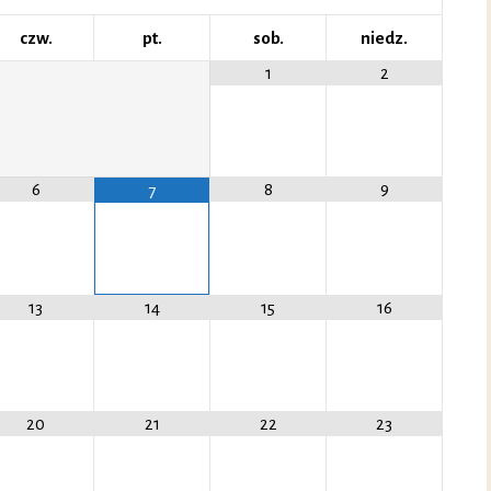
czw.
pt.
sob.
niedz.
1
2
6
8
9
7
13
14
15
16
20
21
22
23