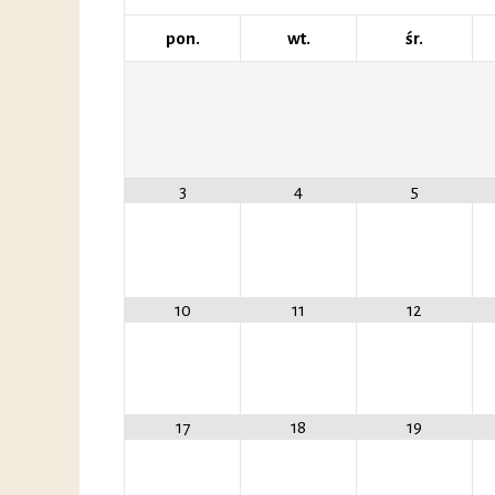
pon.
wt.
śr.
3
4
5
10
11
12
17
18
19