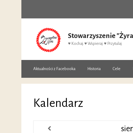
Przejdź
do
treści
Stowarzyszenie "Żyr
♥ Kochaj. ♥ Wspieraj. ♥ Przytulaj.
Aktualności z Facebooka
Historia
Cele
Kalendarz
sie