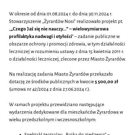
W okresie od dnia 01.08.2024 r. do dnia 30.11.2024 r.
Stowarzyszenie „Żyrardów Nosi” realizowało projekt pt.
„
„Czego Jaś się nie nauczy…” – wielowymiarowa
profilaktyka nadwagi i otyłości
” – zadanie publiczne w
obszarze ochrony i promocji zdrowia, w tym działalności
leczniczej w rozumieniu ustawy z dnia 15 kwietnia 2011 r.
o działalności leczniczej, zlecone przez Miasto Żyrardów.
Na realizację zadania Miasto Żyrardów przekazało
dotację ze środków publicznych w kwocie
5 500,00 zł
(umowa nr 42/2024 z dnia 27.06.2024 r.).
W ramach projektu przewidziano następujące
wydarzenia dedykowane dla mieszkańców Żyrardowa w
wieku przedszkolnym i wczesnoszkolnym:
Spektakl teatralny ,,Bajka do zjedzenia” –