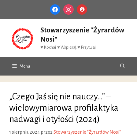
Przejdź
facebook
instagram
info-
do
circle
treści
Stowarzyszenie "Żyrardów
Nosi"
♥ Kochaj. ♥ Wspieraj. ♥ Przytulaj.
Menu
„Czego Jaś się nie nauczy…” –
wielowymiarowa profilaktyka
nadwagi i otyłości (2024)
1 sierpnia 2024
przez
Stowarzyszenie "Żyrardów Nosi"