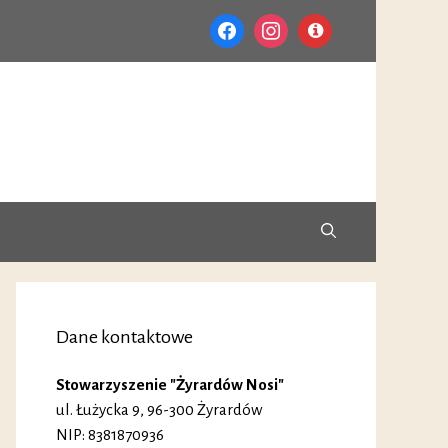
facebook
instagram
info-
circle
Dane kontaktowe
Stowarzyszenie "Żyrardów Nosi"
ul. Łużycka 9, 96-300 Żyrardów
NIP: 8381870936