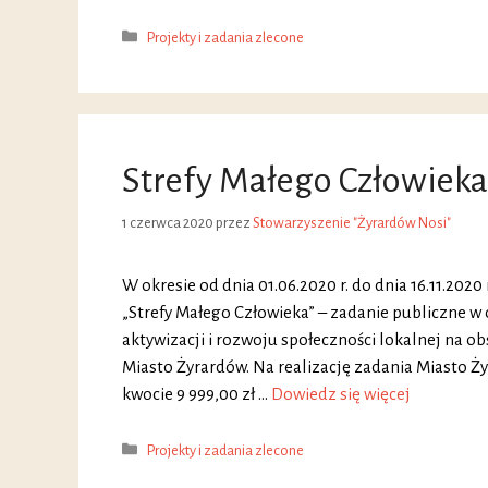
Kategorie
Projekty i zadania zlecone
Strefy Małego Człowieka
1 czerwca 2020
przez
Stowarzyszenie "Żyrardów Nosi"
W okresie od dnia 01.06.2020 r. do dnia 16.11.2020
„Strefy Małego Człowieka” – zadanie publiczne w 
aktywizacji i rozwoju społeczności lokalnej na o
Miasto Żyrardów. Na realizację zadania Miasto Ż
kwocie 9 999,00 zł …
Dowiedz się więcej
Kategorie
Projekty i zadania zlecone