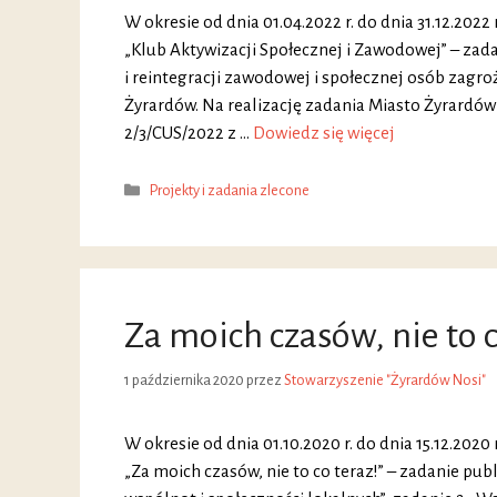
W okresie od dnia 01.04.2022 r. do dnia 31.12.2022
„Klub Aktywizacji Społecznej i Zawodowej” – zada
i reintegracji zawodowej i społecznej osób zag
Żyrardów. Na realizację zadania Miasto Żyrardów
2/3/CUS/2022 z …
Dowiedz się więcej
Kategorie
Projekty i zadania zlecone
Za moich czasów, nie to c
1 października 2020
przez
Stowarzyszenie "Żyrardów Nosi"
W okresie od dnia 01.10.2020 r. do dnia 15.12.2020
„Za moich czasów, nie to co teraz!” – zadanie p