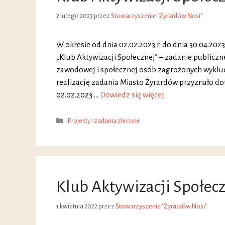
2 lutego 2023
przez
Stowarzyszenie "Żyrardów Nosi"
W okresie od dnia 02.02.2023 r. do dnia 30.04.202
„Klub Aktywizacji Społecznej” – zadanie publiczne 
zawodowej i społecznej osób zagrożonych wyklu
realizację zadania Miasto Żyrardów przyznało dot
02.02.2023 …
Dowiedz się więcej
Kategorie
Projekty i zadania zlecone
Klub Aktywizacji Społec
1 kwietnia 2022
przez
Stowarzyszenie "Żyrardów Nosi"