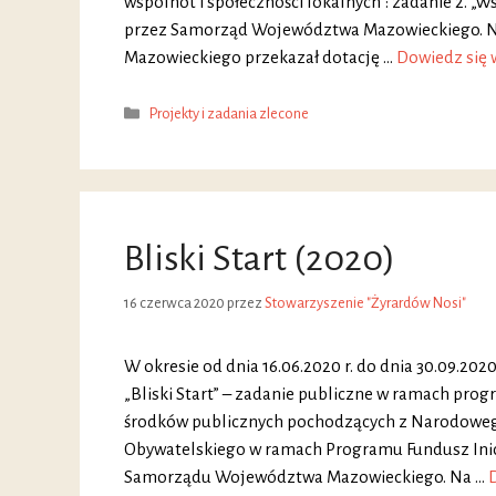
wspólnot i społeczności lokalnych”: zadanie 2. 
przez Samorząd Województwa Mazowieckiego. N
Mazowieckiego przekazał dotację …
Dowiedz się 
Kategorie
Projekty i zadania zlecone
Bliski Start (2020)
16 czerwca 2020
przez
Stowarzyszenie "Żyrardów Nosi"
W okresie od dnia 16.06.2020 r. do dnia 30.09.202
„Bliski Start” – zadanie publiczne w ramach pr
środków publicznych pochodzących z Narodoweg
Obywatelskiego w ramach Programu Fundusz Inic
Samorządu Województwa Mazowieckiego. Na …