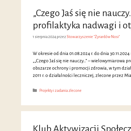
„Czego Jaś się nie nauc
profilaktyka nadwagi i ot
1 sierpnia 2024
przez
Stowarzyszenie "Żyrardów Nosi"
W okresie od dnia 01.08.2024 r. do dnia 30.11.2024
„„Czego Jaś się nie nauczy…” – wielowymiarowa pro
obszarze ochrony i promocji zdrowia, w tym dział
2011 r. o działalności leczniczej, zlecone przez Mi
Kategorie
Projekty i zadania zlecone
Klub Aktywizacji Społecz