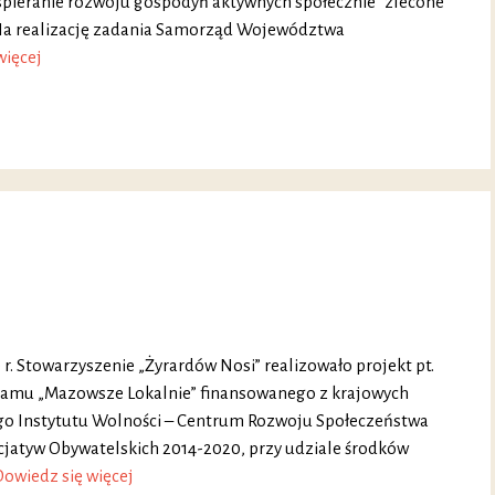
„Wspieranie rozwoju gospodyń aktywnych społecznie” zlecone
a realizację zadania Samorząd Województwa
więcej
0 r. Stowarzyszenie „Żyrardów Nosi” realizowało projekt pt.
ogramu „Mazowsze Lokalnie” finansowanego z krajowych
o Instytutu Wolności – Centrum Rozwoju Społeczeństwa
jatyw Obywatelskich 2014-2020, przy udziale środków
Dowiedz się więcej