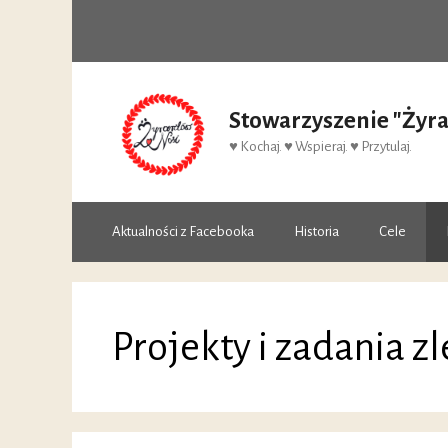
Przejdź
do
treści
Stowarzyszenie "Żyr
♥ Kochaj. ♥ Wspieraj. ♥ Przytulaj.
Aktualności z Facebooka
Historia
Cele
Projekty i zadania z