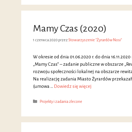
Mamy Czas (2020)
1 czerwca 2020
przez
Stowarzyszenie "Żyrardów Nosi"
W okresie od dnia 01.06.2020 r. do dnia 16.11.2020
„Mamy Czas” – zadanie publiczne w obszarze „Rewi
rozwoju społeczności lokalnej na obszarze rewit
Na realizację zadania Miasto Żyrardów przekazał
(umowa …
Dowiedz się więcej
Kategorie
Projekty i zadania zlecone