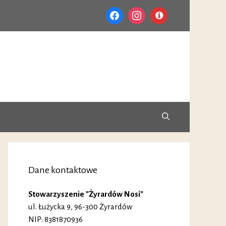
facebook
instagram
info-
circle
Dane kontaktowe
Stowarzyszenie "Żyrardów Nosi"
ul. Łużycka 9, 96-300 Żyrardów
NIP: 8381870936