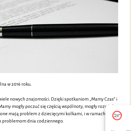
lna w 2016 roku.
 wiele nowych znajomości. Dzięki spotkaniom „Mamy Czas” i
Mamy mogły poczuć się częścią wspólnoty, mogły rozwiać
o one mają problem z dziecięcymi kolkami, i w ramach
ło problemom dnia codziennego.